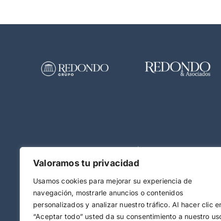
Av. Menéndez Pelayo, 2 – 6º Izq | 28009 Madrid
Valoramos tu privacidad
Av. Libertad, 7 – 3ºD | 20004 Donostia – San Sebastián
Usamos cookies para mejorar su experiencia de
(+34) 91 001 14 11
navegación, mostrarle anuncios o contenidos
personalizados y analizar nuestro tráfico. Al hacer clic e
opina@opina360.com
“Aceptar todo” usted da su consentimiento a nuestro us