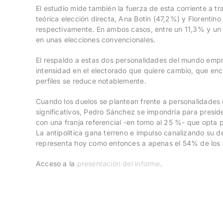
El estudio mide también la fuerza de esta corriente a tr
teórica elección directa, Ana Botín (47,2%) y Florenti
respectivamente. En ambos casos, entre un 11,3% y un 1
en unas elecciones convencionales.
El respaldo a estas dos personalidades del mundo empres
intensidad en el electorado que quiere cambio, que encu
perfiles se reduce notablemente.
Cuando los duelos se plantean frente a personalidades d
significativos, Pedro Sánchez se impondría para presid
con una franja referencial -en torno al 25 %- que opta 
La antipolítica gana terreno e impulso canalizando su de
representa hoy como entonces a apenas el 54% de los 
Acceso a la
presentación del informe
.