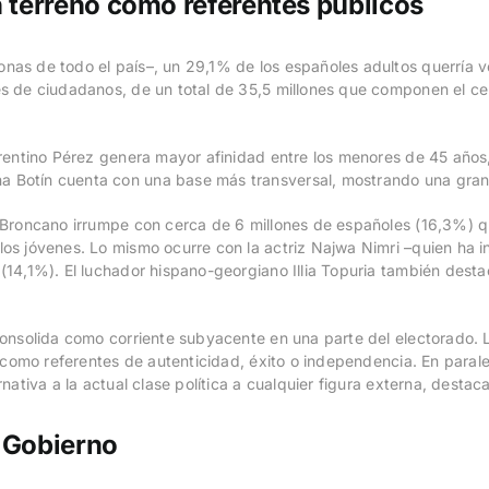
an terreno como referentes públicos
nas de todo el país–, un 29,1% de los españoles adultos querría ve
es de ciudadanos, de un total de 35,5 millones que componen el ce
lorentino Pérez genera mayor afinidad entre los menores de 45 años,
a Botín cuenta con una base más transversal, mostrando una gran 
d Broncano irrumpe con cerca de 6 millones de españoles (16,3%) qu
llos jóvenes. Lo mismo ocurre con la actriz Najwa Nimri –quien ha 
 (14,1%). El luchador hispano-georgiano Illia Topuria también dest
 consolida como corriente subyacente en una parte del electorado. 
as como referentes de autenticidad, éxito o independencia. En paral
rnativa a la actual clase política a cualquier figura externa, desta
l Gobierno