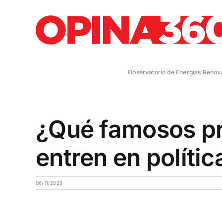
Saltar
al
contenido
Observatorio de Energías Renov
¿Qué famosos pr
entren en polític
06/11/2025
Ver
imagen