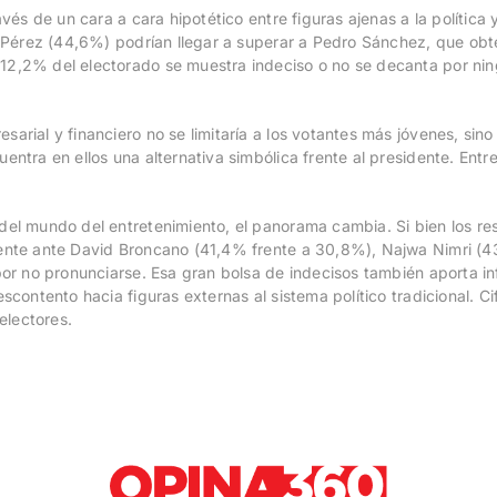
avés de un cara a cara hipotético entre figuras ajenas a la política
no Pérez (44,6%) podrían llegar a superar a Pedro Sánchez, que o
2,2% del electorado se muestra indeciso o no se decanta por ning
arial y financiero no se limitaría a los votantes más jóvenes, sino
entra en ellos una alternativa simbólica frente al presidente. Entr
el mundo del entretenimiento, el panorama cambia. Si bien los resu
ente ante David Broncano (41,4% frente a 30,8%), Najwa Nimri (43
por no pronunciarse. Esa gran bolsa de indecisos también aporta in
scontento hacia figuras externas al sistema político tradicional. C
electores.