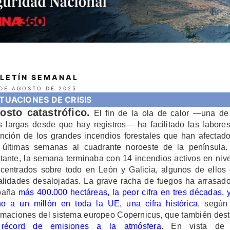
LETÍN SEMANAL
 DE AGOSTO DE 2025
ITUACIONES DE CRISIS
osto catastrófico.
El fin de la ola de calor —una de
 largas desde que hay registros— ha facilitado las labore
inción de los grandes incendios forestales que han afectad
 últimas semanas al cuadrante noroeste de la península
tante, la semana terminaba con 14 incendios activos en nive
centrados sobre todo en León y Galicia, algunos de ellos
alidades desalojadas. La grave racha de fuegos ha arrasad
paña
más 400.000 hectáreas, la peor cifra en tres décadas, 
no a un millón en toda la UE, una cifra histórica
, según
imaciones del sistema europeo Copernicus, que también des
l
récord de emisiones a la atmósfera
. En vista de 