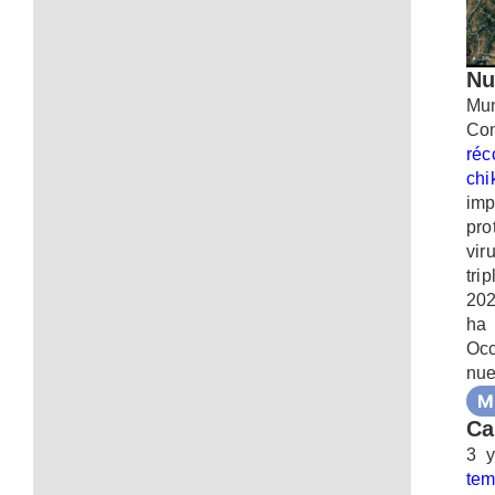
Nu
Mun
Co
réc
chi
imp
pro
vir
tri
202
ha
Occ
nue
M
Ca
3 
tem