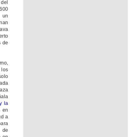
del
.600
, un
onan
rava
erto
s de
emo,
los
solo
cada
naza
ñala
y la
s en
ud a
para
a de
a en