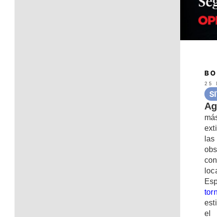
BO
25
S
Ag
más
ext
las
obs
con
loc
Es
tor
est
e