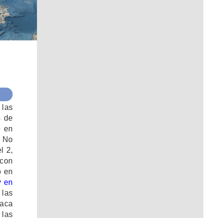
 las
s de
o en
. No
l 2,
 con
o en
y en
 las
taca
las