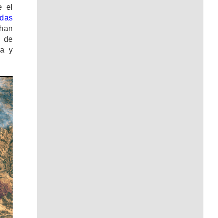
e el
adas
 han
 de
la y
.