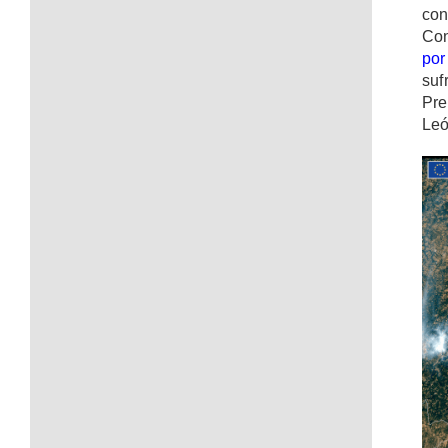
con
Con
por
su
Pre
Leó