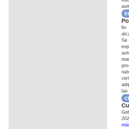
aum
E
Po
fi
alc
Se 
exp
aut
mad
pro
nat
cer
adq
las
C
Cu
Gob
202
más