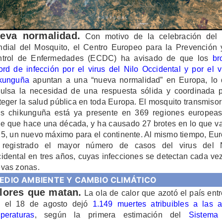
eva normalidad.
Con motivo de la celebración del
dial del Mosquito, el Centro Europeo para la Prevención 
ntrol de Enfermedades (ECDC) ha avisado de que los
br
ord de infección por el virus del Nilo Occidental y por el v
kunguña
apuntan a una “nueva normalidad” en Europa, lo
ulsa la necesidad de una respuesta sólida y coordinada 
teger la salud pública en toda Europa. El mosquito transmisor
us chikunguña está ya presente en 369 regiones europeas
ple que hace una década, y ha causado 27 brotes en lo que v
5, un nuevo máximo para el continente. Al mismo tiempo, Eu
 registrado el mayor número de casos del virus del N
idental en tres años, cuyas infecciones se detectan cada ve
vas zonas.
EDIO AMBIENTE Y CAMBIO CLIMÁTICO
lores que matan.
La ola de calor que azotó el país entr
y el 18 de agosto dejó
1.149 muertes atribuibles a las a
peraturas
, según la primera estimación del
Sistema