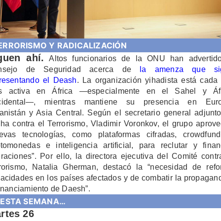
ERRORISMO Y RADICALIZACIÓN
guen ahí.
Altos funcionarios de la ONU han advertid
nsejo de Seguridad acerca de
la amenza que si
resentando el Deash
. La organización yihadista está cada
s activa en África —especialmente en el Sahel y Áfr
cidental—, mientras mantiene su presencia en Euro
anistán y Asia Central. Según el secretario general adjunt
ha contra el Terrorismo, Vladimir Voronkov, el grupo aprov
evas tecnologías, como plataformas cifradas, crowdfund
ptomonedas e inteligencia artificial, para reclutar y finan
raciones”. Por ello, la directora ejecutiva del Comité contr
rorismo, Natalia Gherman, destacó la “necesidad de refo
acidades en los países afectados y de combatir la propagan
financiamiento de Daesh”.
 ESTA SEMANA…
rtes 26