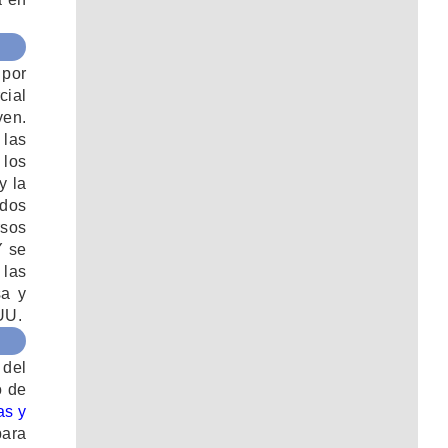
 por
cial
yen.
 las
 los
y la
ados
rsos
Y se
 las
sa y
.UU
.
 del
o de
as y
para