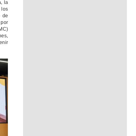
, la
 los
o de
 por
NMC)
nes,
enir