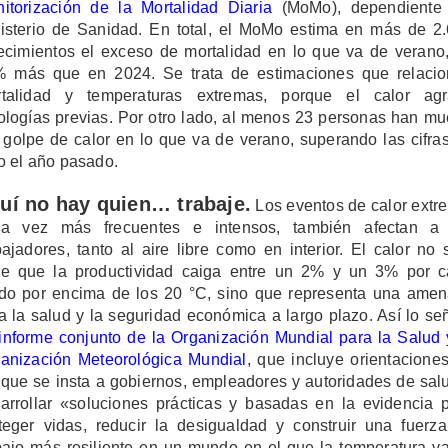
itorización de la Mortalidad Diaria
(MoMo), dependiente 
isterio de Sanidad. En total, el MoMo estima en más de 2
lecimientos el exceso de mortalidad en lo que va de verano
 más que en 2024. Se trata de estimaciones que relaci
talidad y temperaturas extremas, porque el calor ag
ologías previas. Por otro lado, al menos 23 personas han mu
 golpe de calor en lo que va de verano, superando las cifra
o el año pasado.
uí no hay quien… trabaje.
Los eventos de calor extr
da vez más frecuentes e intensos, también afectan a 
bajadores, tanto al aire libre como en interior. El calor no 
e que la productividad caiga entre un 2% y un 3% por 
do por encima de los 20 °C, sino que representa una ame
a la salud y la seguridad económica a largo plazo. Así lo se
informe conjunto de la Organización Mundial para la Salud 
anización Meteorológica Mundial
, que incluye orientacione
 que se insta a gobiernos, empleadores y autoridades de sal
arrollar «soluciones prácticas y basadas en la evidencia 
teger vidas, reducir la desigualdad y construir una fuerz
bajo más resiliente en un mundo en el que la temperatura v