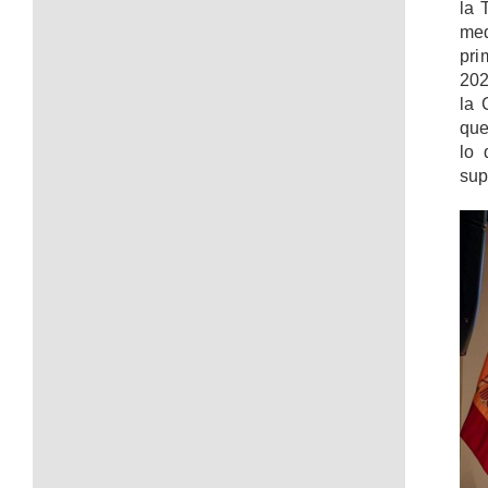
la 
med
pri
202
la 
que
lo 
sup