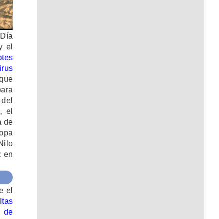
 Día
y el
otes
irus
 que
para
 del
, el
a de
ropa
ilo
z en
e el
ltas
 de