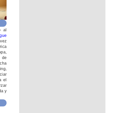
o al
gue
 vez
ica
pa,
o de
echa
ing,
ciar
a el
rzar
da y