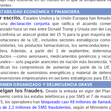
ento».
STABILIDAD ECONÓMICA Y FINANCIERA
r escrito.
Estados Unidos y la Unión Europea han firmado
n una
declaración conjunta
que ratifica el acuerdo comer
anzado hace un mes entre Donald Trump y Ursula von der Le
confirma un arancel global del 15 % para la gran mayoría de
ortaciones de la UE, incluidos sectores estratégicos como
omóviles, los productos farmacéuticos, los semiconductores 
era. Además, a partir del 1 de septiembre, determin
ductos —como aeronaves, medicamentos genéricos y recu
urales— solo pagarán aranceles de nación más favorecida. 
tifican los compromisos de aumentar por parte de la UE
uisiciones de suministros energéticos y material de defen
 inversiones empresariales en sectores estratégicos para EE
RIMEN ORGANIZADO Y DELINCUENCIA GRAVE
elgan los fraudes.
Desde la entrada en vigor del Plan
ierno contra las estafas tel
efónicas y por SMS el 7 de marz
5, los operadores han
bloqueado casi 48 millones de llamad
 de 2,2 millones de SMS fraudulentos
, según el Ministerio 