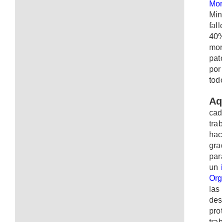
Mon
Min
fal
40%
mor
pat
por
tod
Aq
ca
tra
hac
gra
par
un
Org
las
des
pro
tra