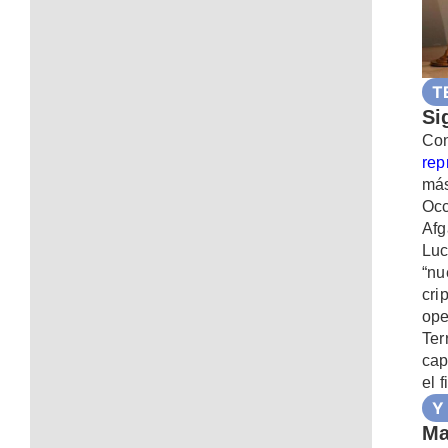
T
Si
Co
rep
má
Oc
Afg
Luc
“nu
cri
ope
Ter
cap
el 
Y
Ma