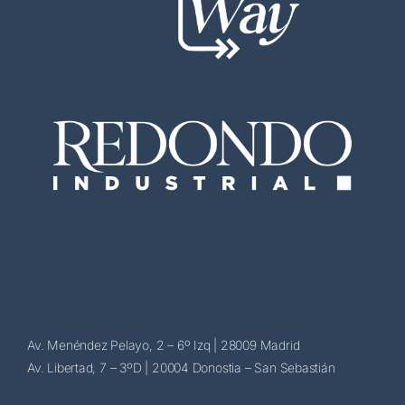
Av. Menéndez Pelayo, 2 – 6º Izq | 28009 Madrid
Av. Libertad, 7 – 3ºD | 20004 Donostia – San Sebastián