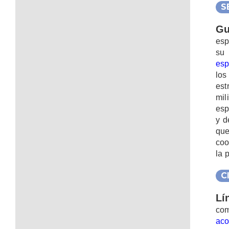
S
Gu
esp
s
esp
los
est
mil
esp
y d
que
coo
la 
C
Lí
com
ac