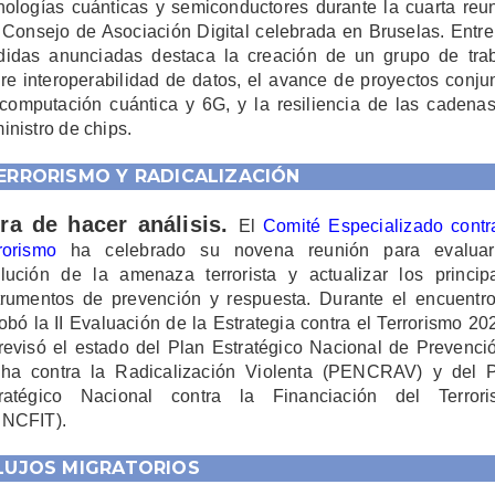
nologías cuánticas y semiconductores durante la cuarta reu
 Consejo de Asociación Digital celebrada en Bruselas. Entre
idas anunciadas destaca la creación de un grupo de tra
re interoperabilidad de datos, el avance de proyectos conju
computación cuántica y 6G, y la resiliencia de las cadena
inistro de chips
.
ERRORISMO Y RADICALIZACIÓN
ra de hacer análisis.
El
Comité Especializado contr
rorismo
ha celebrado su novena reunión para evaluar
lución de la amenaza terrorista y actualizar los princip
trumentos de prevención y respuesta. Durante el encuentr
obó la II Evaluación de la Estrategia contra el Terrorismo 20
revisó el estado del Plan Estratégico Nacional de Prevenci
ha contra la Radicalización Violenta (PENCRAV) y del 
ratégico Nacional contra la Financiación del Terror
ENCFIT)
.
LUJOS MIGRATORIOS