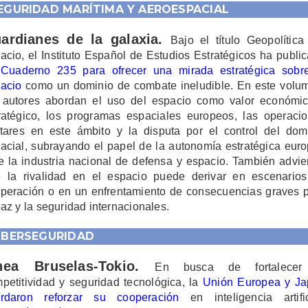
EGURIDAD MARÍTIMA Y AEROESPACIAL
ardianes de la galaxia.
Bajo el título Geopolítica
acio, el Instituto Español de Estudios Estratégicos ha publi
u
Cuaderno 235 para ofrecer una mirada estratégica sobr
acio
como un dominio de combate ineludible. En este volu
 autores abordan el uso del espacio como valor económi
ratégico, los programas espaciales europeos, las operaci
itares en este ámbito y la disputa por el control del dom
acial, subrayando el papel de la autonomía estratégica eur
e la industria nacional de defensa y espacio. También advie
 la rivalidad en el espacio puede derivar en escenario
peración o en un enfrentamiento de consecuencias graves 
paz y la seguridad internacionales
.
IBERSEGURIDAD
nea Bruselas-Tokio.
En busca de fortalecer
petitividad y seguridad tecnológica, la
Unión Europea y J
ordaron reforzar su cooperación
en inteligencia artific