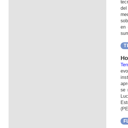
tec
del
med
sob
en 
sum
T
Ho
Ter
evo
ins
apr
se 
Luc
Est
(P
F