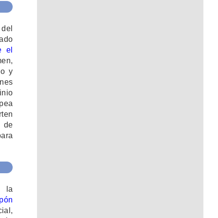
 del
cado
e el
men,
co y
ones
inio
opea
rten
s de
para
 la
apón
ial,