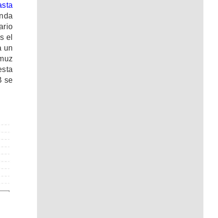
asta
anda
ario
s el
a un
rmuz
esta
B se