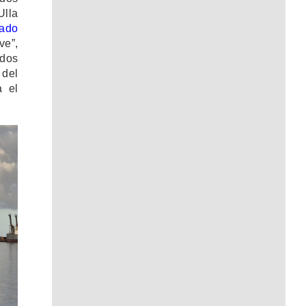
Ulla
zado
ve”,
 dos
 del
a el