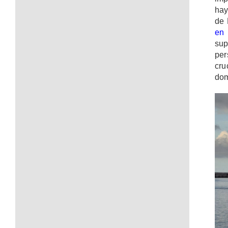
hay
de 
en 
sup
per
cru
dom