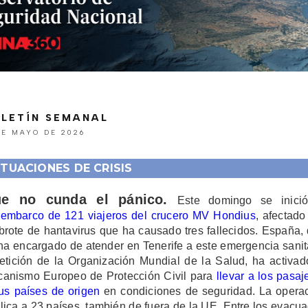
LETÍN SEMANAL
DE MAYO DE 2026
ITUACIONES DE CRISIS
e no cunda el pánico.
Este domingo se inici
embarco de 121 viajeros del crucero MV Hondius
, afectado
brote de hantavirus que ha causado tres fallecidos. España,
ha encargado de atender en Tenerife a este emergencia sanit
etición de la Organización Mundial de la Salud, ha activad
anismo Europeo de Protección Civil para
llevar a los pasaj
us países de origen
en condiciones de seguridad. La opera
lica a 23 países, también de fuera de la UE. Entre los evacu