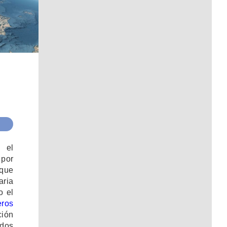
ó el
 por
 que
aria
o el
eros
ción
ados