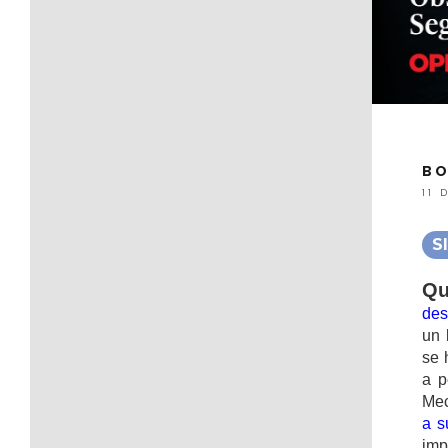
BO
11 
S
Qu
des
un 
se 
a p
Mec
a s
imp