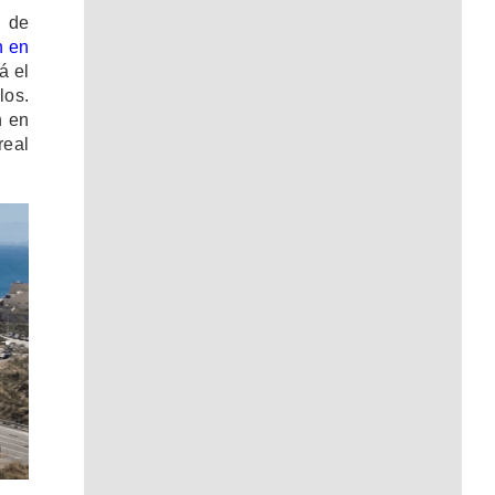
d de
n en
á el
los.
n en
real