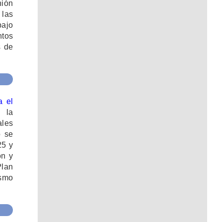
nión
 las
bajo
ntos
s de
a el
 la
ales
o se
25 y
ón y
Plan
ismo