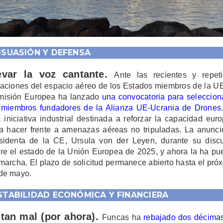
ISUASIÓN Y DEFENSA
evar la voz cantante.
Ante las recientes y repet
laciones del espacio aéreo de los Estados miembros de la UE
isión Europea ha lanzado
una convocatoria para seleccion
 miembros fundadores de la Alianza UE-Ucrania de Drones
 iniciativa industrial destinada a reforzar la capacidad eur
a hacer frente a amenazas aéreas no tripuladas. La anunci
sidenta de la CE, Ursula von der Leyen, durante su disc
re el estado de la Unión Europea de 2025, y ahora la ha pu
marcha. El plazo de solicitud permanece abierto hasta el pró
de mayo.
STABILIDAD ECONÓMICA Y FINANCIERA
 tan mal (por ahora).
Funcas ha
rebajado dos décima