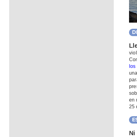
D
Ll
vio
Com
los
una
par
pre
sob
en 
25 
E
Ni