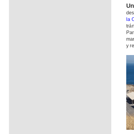
Un
des
la 
trá
Par
mar
y r