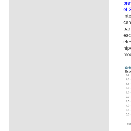
pre
el 
int
cen
bar
esc
ele
hip
mod