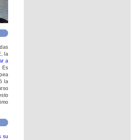
idas
, la
ar a
. Es
opea
ó la
urso
esto
ximo
s su