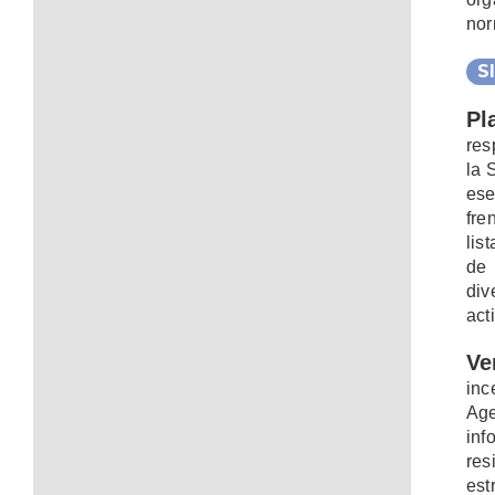
nor
S
Pl
res
la 
ese
fre
lis
de 
div
act
Ve
inc
Ag
inf
res
est