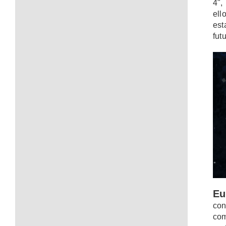
4",
ell
est
fut
Eu
con
com