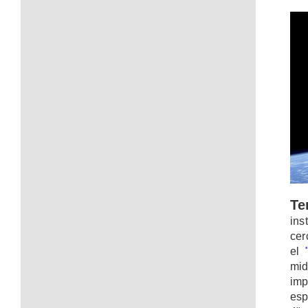
Te
ins
cer
el
mid
imp
esp