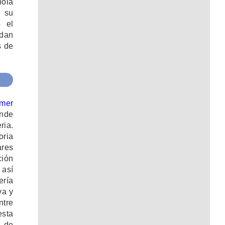
ñola
a su
o el
edan
s de
imer
onde
ria.
oria
ares
ción
 así
ería
va y
ntre
esta
 de