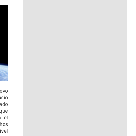
evo
acio
zado
 que
y el
chos
ivel