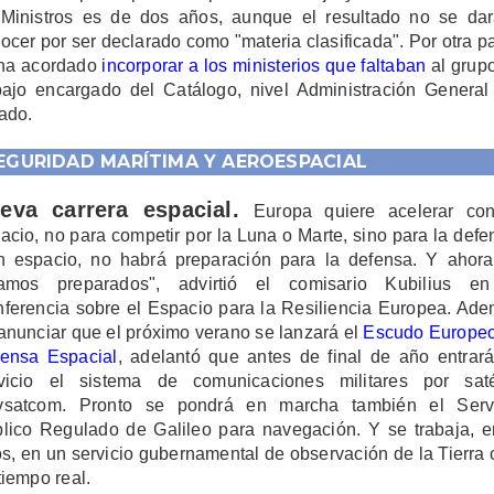
Ministros es de dos años, aunque el resultado no se da
ocer por ser declarado como "materia clasificada". Por otra pa
ha acordado
incorporar a los ministerios que faltaban
al grup
bajo encargado del Catálogo, nivel Administración General
ado.
EGURIDAD MARÍTIMA Y AEROESPACIAL
eva carrera espacial.
Europa quiere acelerar co
acio, no para competir por la Luna o Marte, sino para la defe
n espacio, no habrá preparación para la defensa. Y ahor
tamos preparados", advirtió el comisario Kubilius en
ferencia sobre el Espacio para la Resiliencia Europea. Ad
anunciar que el próximo verano se lanzará el
Escudo Europe
ensa Espacial
, adelantó que antes de final de año entrar
vicio el sistema de comunicaciones militares por saté
vsatcom. Pronto se pondrá en marcha también el Servi
lico Regulado de Galileo para navegación. Y se trabaja, e
os, en un servicio gubernamental de observación de la Tierra 
tiempo real.