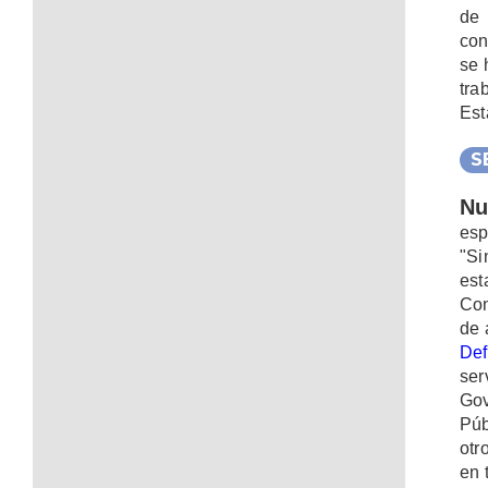
de 
con
se 
tra
Est
S
Nu
esp
"Si
es
Con
de 
Def
ser
Go
Púb
otr
en 