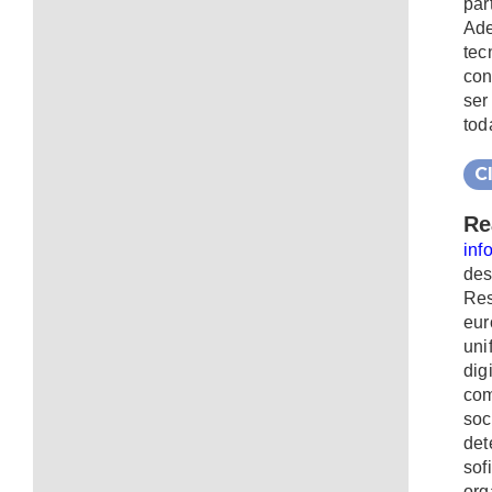
par
Ade
tec
con
ser
tod
C
Re
inf
des
Res
eur
uni
dig
com
soc
det
sof
or