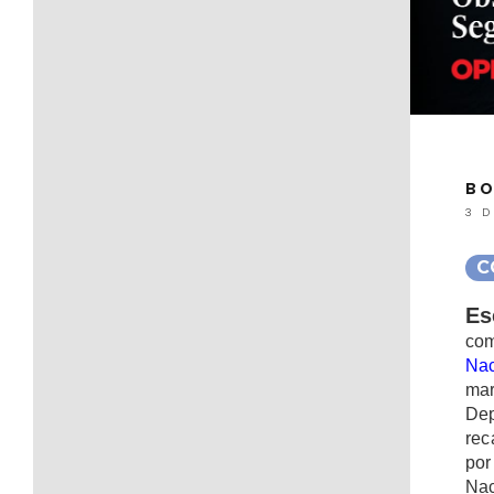
BO
3 
C
Es
com
Nac
ma
Dep
rec
por
Nac