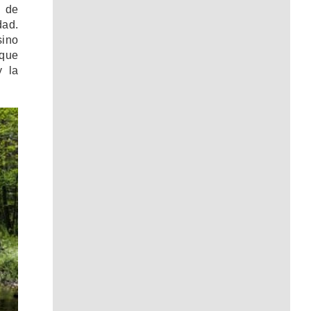
n de
dad.
sino
que
y la