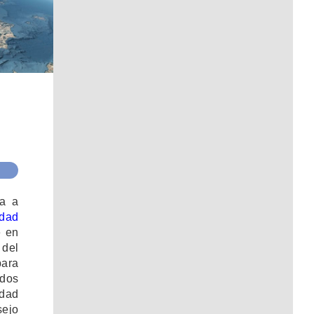
va a
idad
e en
del
para
ados
idad
sejo