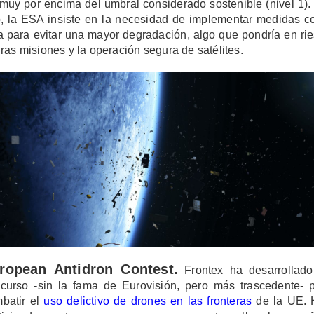
 muy por encima del umbral considerado sostenible (nivel 1).
o, la ESA insiste en la necesidad de implementar medidas 
a para evitar una mayor degradación, algo que pondría en ri
uras misiones y la operación segura de satélites.
ropean Antidron Contest.
Frontex ha desarrollad
curso -sin la fama de Eurovisión, pero más trascedente- 
batir el
uso delictivo de drones en las fronteras
de la UE. 