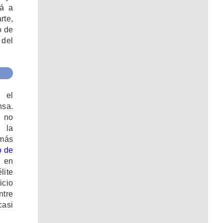
rá a
rte,
o de
 del
n el
nsa.
a no
 la
emás
o de
á en
lite
cio
ntre
casi