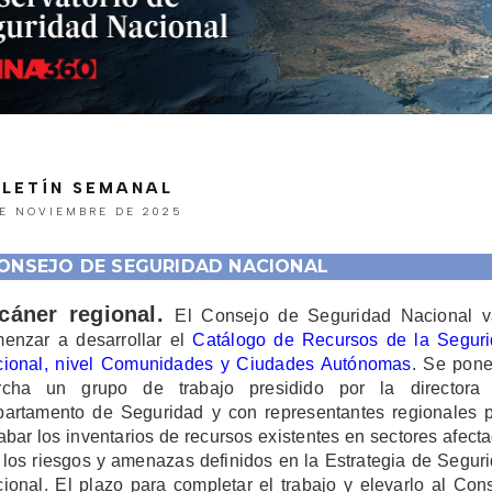
LETÍN SEMANAL
DE NOVIEMBRE DE 2025
ONSEJO DE SEGURIDAD NACIONAL
cáner regional.
El Consejo de Seguridad Nacional 
enzar a desarrollar el
Catálogo de Recursos de la Segur
ional, nivel Comunidades y Ciudades Autónomas
. Se pon
rcha un grupo de trabajo presidido por la directora 
artamento de Seguridad y con representantes regionales 
abar los inventarios de recursos existentes en sectores afect
 los riesgos y amenazas definidos en la Estrategia de Segur
ional. El plazo para completar el trabajo y elevarlo al Con