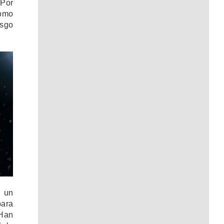
 Por
como
esgo
o un
para
Han