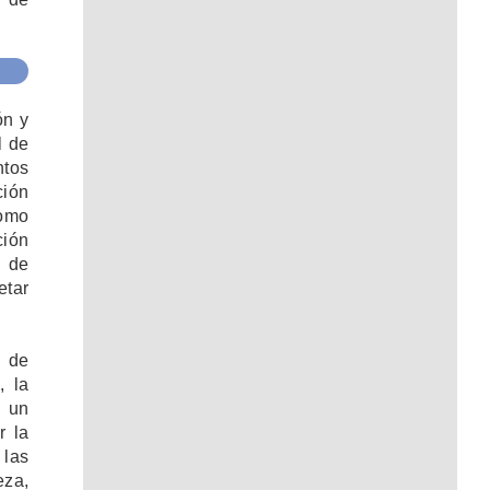
ón y
l de
ntos
ción
como
ción
n de
etar
o de
, la
 un
r la
 las
eza,