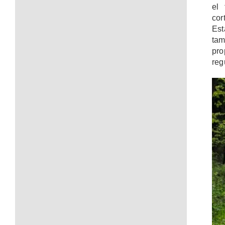
el 
cor
Est
ta
pro
reg