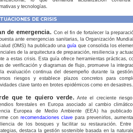
mativas y tecnologías.
ITUACIONES DE CRISIS
an de emergencia.
Con el fin de fortalecer la preparaci
puesta ante emergencias sanitarias, la Organización Mundia
Salud (OMS) ha publicado una
guía
que consolida los eleme
nciales de la arquitectura de preparación, resiliencia y actua
nte a estas crisis. Esta guía ofrece herramientas prácticas, 
tas de verificación y diagramas de flujo, promueve la integra
la evaluación continua del desempeño durante la gestió
ersos riesgos y establece plazos concretos para compl
ividades clave tanto en brotes epidémicos como en desastres.
rde que te quiero verde.
Ante el creciente riesg
endios forestales en Europa asociado al cambio climático
encia Europea de Medio Ambiente (EEA) ha publicado
orme con
recomendaciones clave
para prevenirlos, aumenta
iliencia de los bosques y facilitar su restauración. Entre
rategias, destaca la gestión sostenible basada en la natural