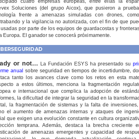
ticipado cuatro empresas europeas, entre ellas la espa
vex Soluciones (del grupo Aicox), que pusieron a prueb
nología frente a amenazas simuladas con drones, com
trabando y la vigilancia no autorizada, con el fin de que pu
 usadas por parte de los equipos de guardacostas y frontera
a Europa. El ganador se conocerá próximamente.
IBERSEGURIDAD
ady or not…
La Fundación ESYS ha presentado su
pr
orme anual
sobre seguridad en tiempos de incertidumbre, d
taca tanto los avances clave como los retos en esta mate
pecto a estos últimos, menciona la fragmentación regulat
opea e internacional que complica la adopción de estánd
formes, la dificultad de integrar la seguridad en la transforma
ital, la fragmentación de sistemas y la falta de inversiones,
o el aumento de amenazas internas y ataques de ingeni
ial que exigen una evolución constante en cultura organizati
ección temprana. Además, destaca la brecha creciente e
isticación de amenazas emergentes y capacidad de respu
ganizacional, lo que demanda actualización continua