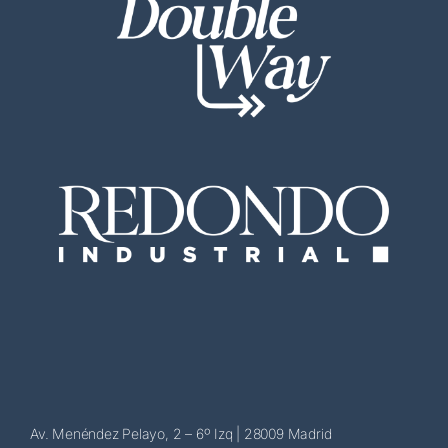
Av. Menéndez Pelayo, 2 – 6º Izq | 28009 Madrid