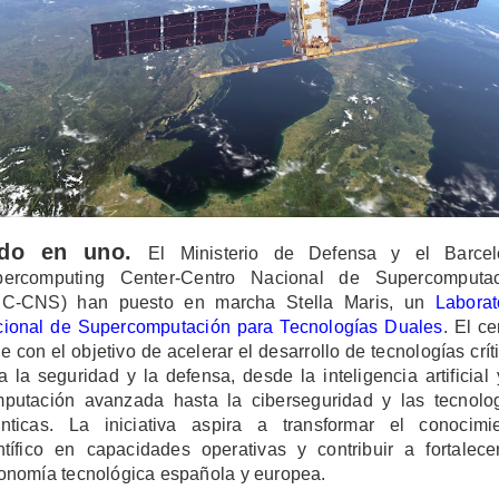
odo en uno.
El Ministerio de Defensa y el Barcel
percomputing Center-Centro Nacional de Supercomputac
SC-CNS) han puesto en marcha Stella Maris, un
Laborat
ional de Supercomputación para Tecnologías Duales
. El ce
e con el objetivo de acelerar el desarrollo de tecnologías crít
a la seguridad y la defensa, desde la inteligencia artificial 
putación avanzada hasta la ciberseguridad y las tecnolo
nticas. La iniciativa aspira a transformar el conocimi
ntífico en capacidades operativas y contribuir a fortalece
onomía tecnológica española y europea.