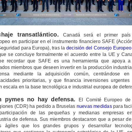
chaje transatlántico.
Canadá será el primer país
opeo en participar en el instrumento financiero SAFE (Acció
Seguridad para Europa), tras la
decisión del Consejo Europeo
que se concluye formalmente el acuerdo entre la UE y Can
be recordar que SAFE es una herramienta que apoya a 
ados miembros que deseen invertir en la producción industria
fensa mediante la adquisición común, centrándose en 
acidades prioritarias, y que financia inversiones urgentes
n escala en la base tecnológica e industrial europea de defen
n pymes no hay defensa.
El Comité Europeo de
iones (CDR) ha pedido a Bruselas
nuevas medidas
para facil
participación de las pequeñas y medianas empresas e
ustria de defensa. Sus miembros destacaron que a pesar de
 ágiles que los grandes grupos y desarrollar tecnolo