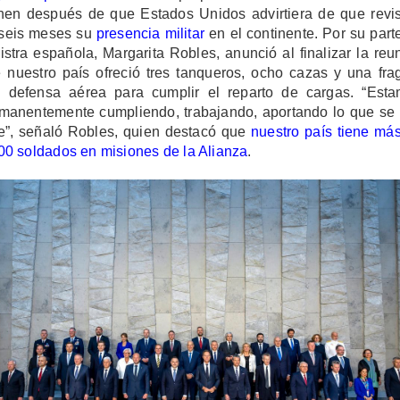
nen después de que Estados Unidos advirtiera de que revi
seis meses su
presencia militar
en el continente. Por su parte
istra española, Margarita Robles, anunció al finalizar la reu
 nuestro país ofreció tres tanqueros, ocho cazas y una fra
 defensa aérea para cumplir el reparto de cargas. “Est
manentemente cumpliendo, trabajando, aportando lo que se
e”, señaló Robles, quien destacó que
nuestro país tiene má
00 soldados en misiones de la Alianza
.