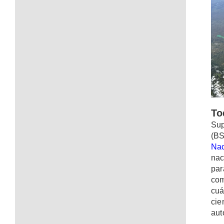
T
Su
(B
Nac
nac
par
com
cuá
cie
aut