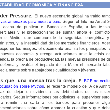
STABILIDAD ECONÓMICA Y FINANCIERA
der Pressure.
El nuevo escenario global ha traído tam
vas amenazas para nuestro país
. Según el Informe Anual 
e acaba de publicar el Banco de España, a las tensio
erciales y el proteccionismo se suman ahora el conflict
ente Medio, que compromete la seguridad energética 
inistros, y la inestabilidad de los mercados financieros. Ad
exponer los riesgos, el documento analiza los principales r
nuestra economía y recoge actuaciones ante la crisis d
ienda, la brecha de productividad, las nuevas presiones de g
defensa y evalúa el impacto de la IA en el mercado labo
ecialmente sobre trabajadores cualificados y jóvenes
.
s que una mosca tras la oreja.
El
BCE no ocult
ocupación sobre Mythos
, el reciente modelo de IA de Anthr
az de dejar en evidencia las debilidades de los sist
carios. Según informaciones periodísticas, el supervisor eur
 a remitir una carta a los bancos para proponer algu
omendaciones sobre cómo abordar la cuestión y que deb