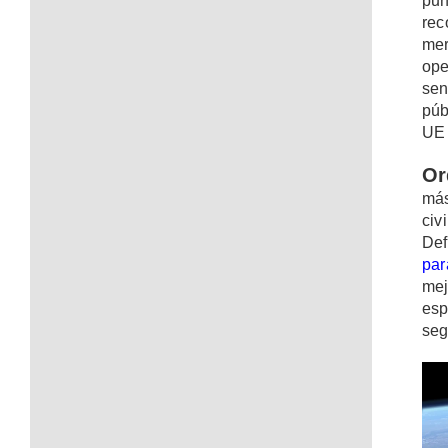
pun
rec
mer
ope
sen
púb
UE 
Or
más
civ
Def
par
mej
esp
seg