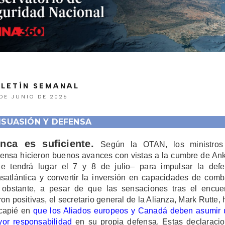
LETÍN SEMANAL
DE JUNIO DE 2026
ISUASIÓN Y DEFENSA
nca es suficiente.
Según la OTAN, los ministros
ensa hicieron buenos avances con vistas a la cumbre de An
e tendrá lugar el 7 y 8 de julio– para impulsar la def
nsatlántica y convertir la inversión en capacidades de comb
obstante, a pesar de que las sensaciones tras el encue
ron positivas, el secretario general de la Alianza, Mark Rutte, 
capié en
que los Aliados europeos y Canadá deben asumir
or responsabilidad
en su propia defensa. Estas declaraci