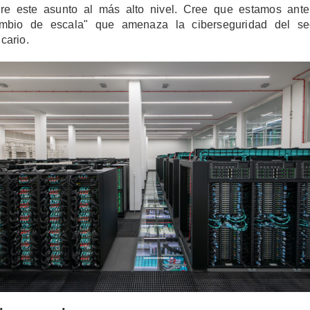
re este asunto al más alto nivel. Cree que estamos ant
mbio de escala" que amenaza la ciberseguridad del se
cario.