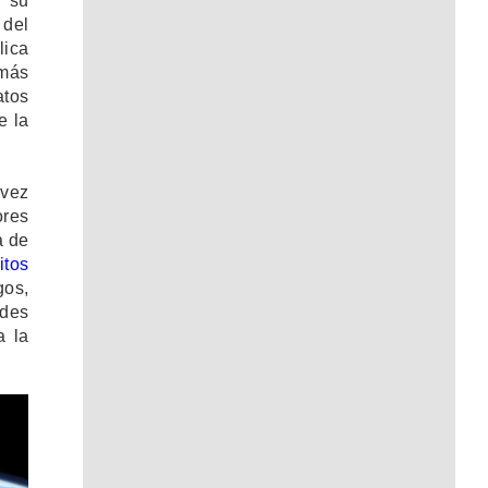
n su
 del
lica
 más
atos
e la
 vez
ores
a de
itos
gos,
ades
a la