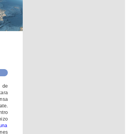
 de
kara
ensa
ate.
ntro
hizo
 una
ones