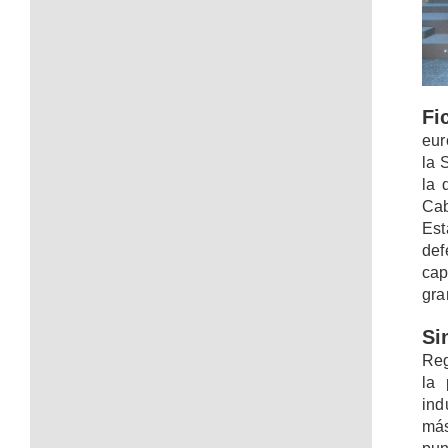
Fi
eur
la 
la 
Ca
Est
de
cap
gra
Si
Reg
la 
ind
más