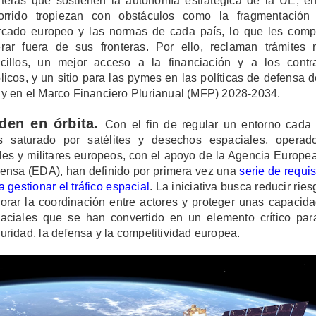
teras que sostienen la autonomía estratégica de la UE, e
orrido tropiezan con obstáculos como la fragmentación
cado europeo y las normas de cada país, lo que les comp
rar fuera de sus fronteras. Por ello, reclaman trámites
cillos, un mejor acceso a la financiación y a los contr
licos, y un sitio para las pymes en las políticas de defensa d
y en el Marco Financiero Plurianual (MFP) 2028-2034.
den en órbita.
Con el fin de regular un entorno cada
 saturado por satélites y desechos espaciales, operad
iles y militares europeos, con el apoyo de la Agencia Europe
ensa (EDA), han definido por primera vez una
serie de requis
a gestionar el tráfico espacial
. La iniciativa busca reducir ries
orar la coordinación entre actores y proteger unas capacid
aciales que se han convertido en un elemento crítico par
uridad, la defensa y la competitividad europea.