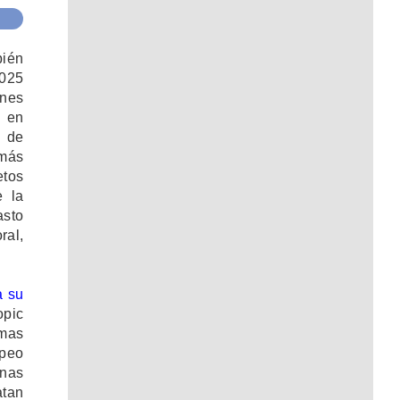
bién
2025
nes
o en
y de
emás
etos
e la
asto
ral,
a su
opic
emas
opeo
nas
atan