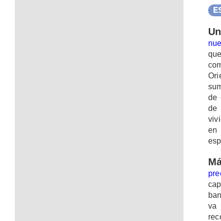
E
Un
nue
qu
com
Ori
sum
de 
de 
viv
en 
esp
Má
pre
cap
ban
va
rec