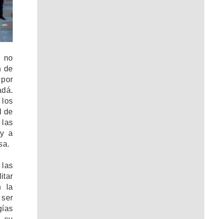
 no
n de
por
adá.
los
l de
las
 y a
sa.
 las
itar
n la
 ser
gías