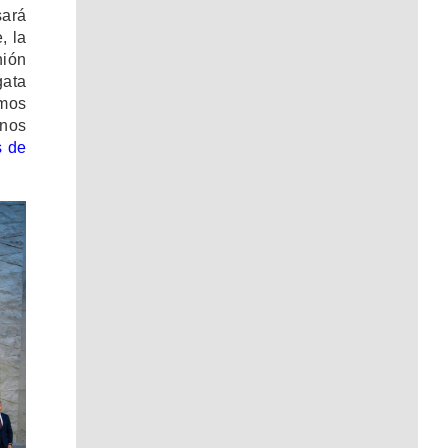
sará
, la
nión
gata
amos
 nos
s de