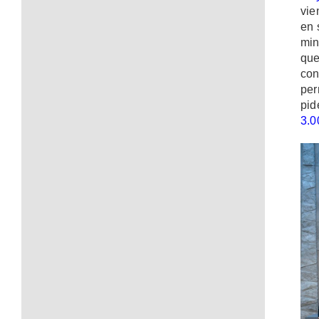
vie
en 
min
que
con
per
pid
3.0