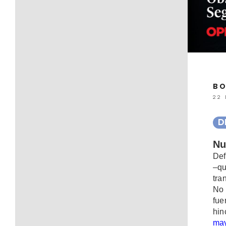
BO
22 
D
Nu
Def
–qu
tra
No 
fue
hin
may