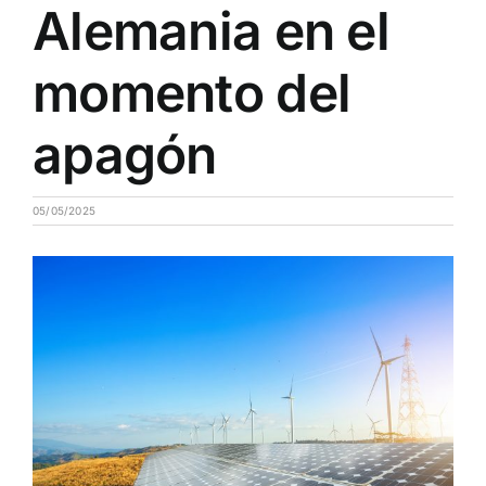
Alemania en el
momento del
apagón
05/05/2025
Ver
imagen
más
grande