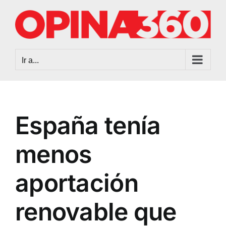
Saltar
al
contenido
Ir a...
España tenía
menos
aportación
renovable que